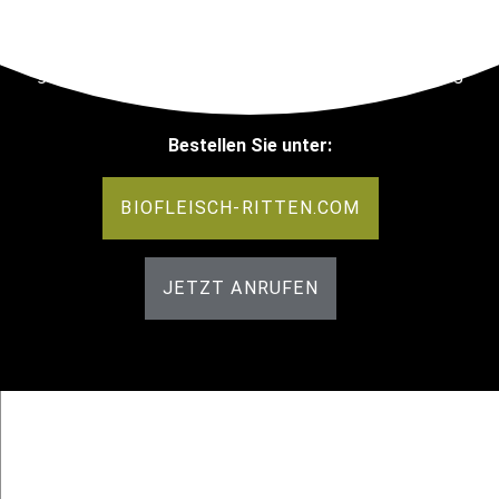
Tagen wird das Fleisch verarbeitet. In den Paketen sind
verschiedene Fleischsorten wie Schnitzel, Roastbeef,
gewürfeltes Gulasch und Braten enthalten, unabhängig
von der Bestellmenge.
Bestellen Sie unter:
BIOFLEISCH-RITTEN.COM
JETZT ANRUFEN