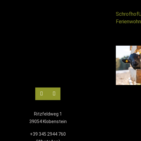
Schrofhof
U
Ferienwohn
Ritzfeldweg 1
39054 Klobenstein
+39 345 2944 760